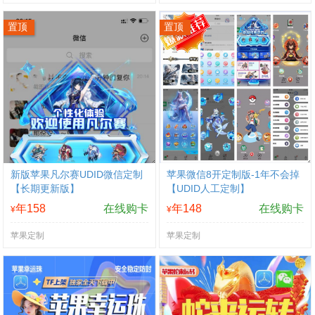
置顶
置顶
新版苹果凡尔赛UDID微信定制
苹果微信8开定制版-1年不会掉
【长期更新版】
【UDID人工定制】
年158
在线购卡
年148
在线购卡
¥
¥
苹果定制
苹果定制