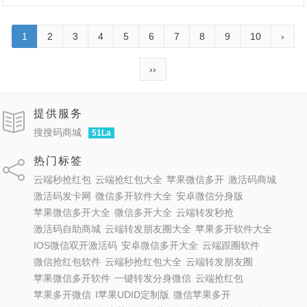
1
2
3
4
5
6
7
8
9
10
›
››
提供服务
搜搜码商城
51La
热门标签
云端秒抢红包
云端抢红包大全
苹果微信多开
激活码商城
激活码发卡网
微信多开软件大全
安卓微信分身版
苹果微信多开大全
微信多开大全
云端转发秒抢
激活码自助商城
云端转发朋友圈大全
苹果多开软件大全
IOS微信双开激活码
安卓微信多开大全
云端跟圈软件
微信抢红包软件
云端秒抢红包大全
云端转发朋友圈
苹果微信多开软件
一键转发分身微信
云端抢红包
苹果多开微信
I苹果UDID定制版
微信苹果多开