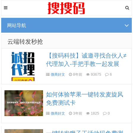
网站导航
云端转发秒抢
【搜码科技】诚邀寻找合伙人≠
代理加入-手把手教一起发展
微商好文
8年前
93675
6
如何体验苹果一键转发麦旋风
免费测试卡
微商好文
3年前
1825
0