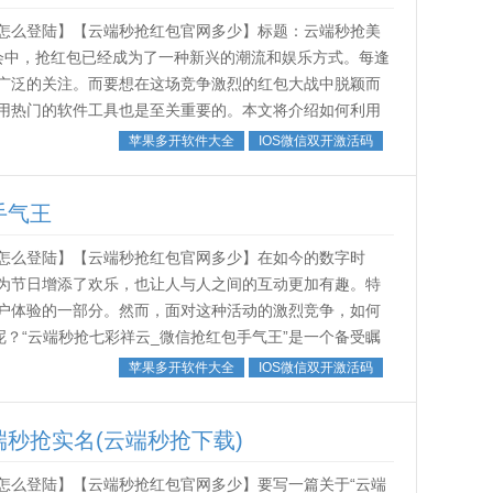
怎么登陆】【云端秒抢红包官网多少】标题：云端秒抢美
会中，抢红包已经成为了一种新兴的潮流和娱乐方式。每逢
广泛的关注。而要想在这场竞争激烈的红包大战中脱颖而
用热门的软件工具也是至关重要的。本文将介绍如何利用
这个“云端秒抢美好世界”的游戏中抢...
苹果多开软件大全
IOS微信双开激活码
手气王
怎么登陆】【云端秒抢红包官网多少】在如今的数字时
为节日增添了欢乐，也让人与人之间的互动更加有趣。特
户体验的一部分。然而，面对这种活动的激烈竞争，如何
呢？“云端秒抢七彩祥云_微信抢红包手气王”是一个备受瞩
些智能工具和技巧来提升抢红包的成功...
苹果多开软件大全
IOS微信双开激活码
秒抢实名(云端秒抢下载)
怎么登陆】【云端秒抢红包官网多少】要写一篇关于“云端