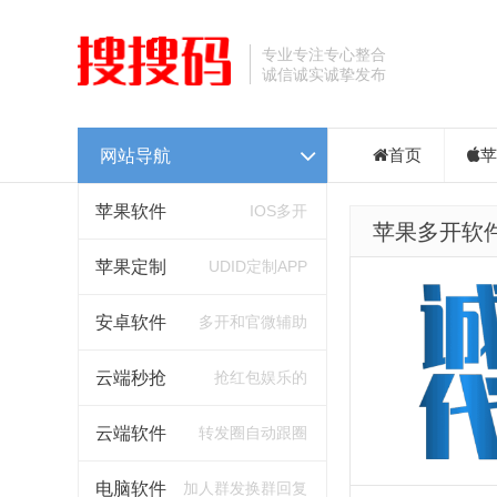
专业专注专心整合
诚信诚实诚挚发布
网站导航
首页
苹
苹果软件
IOS多开
苹果多开软
苹果定制
UDID定制APP
安卓软件
多开和官微辅助
云端秒抢
抢红包娱乐的
云端软件
转发圈自动跟圈
电脑软件
加人群发换群回复