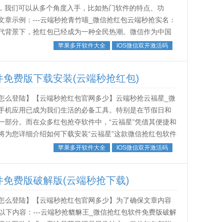
章，我们可以从多个角度入手，比如热门软件的特点、功
章示例：---云端秒抢青竹喵_微信抢红包云端秒抢实名：
代背景下，抢红包已经成为一种全民热潮。微信作为中国
总会掀起一轮抢红包的狂潮。为了...
苹果多开软件大全
IOS微信双开激活码
免费版下载安装(云端秒抢红包)
怎么登陆】【云端秒抢红包官网多少】云端秒抢云福星_微
手机应用已成为我们生活的必备工具。特别是在节假日和
一部分。而在众多红包抢夺软件中，“云福星”凭借其便捷和
将为您详细介绍如何下载安装“云福星”这款微信抢红包软件
“云福星”？“云福星”是...
苹果多开软件大全
IOS微信双开激活码
免费版破解版(云端秒抢下载)
怎么登陆】【云端秒抢红包官网多少】为了确保文章内容
以下内容：---云端秒抢貔貅王_微信抢红包软件免费版破解