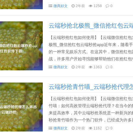
包提醒，以便你能够在活动中抢占先机，体验更
微商好文
2年前
1258
0
云端秒抢北极熊_微信抢红包云端
【云端秒抢红包如何使用】【云端微信抢红包
极熊_微信抢红包云端秒抢app近年来，随着
的一种常见娱乐方式。在这其中，微信抢红包
战，许多用户开始寻找能够帮助他们在抢红包
而生，成为抢红包爱好者的新宠。本文将详细介
微商好文
2年前
1363
0
云端秒抢青竹喵_云端秒抢代理怎么
【云端秒抢红包如何使用】【云端微信抢红包
竹喵：如何高效管理云端秒抢代理？在当今的
来提高效率，其中云端秒抢系统是一种新兴的
秒抢青竹喵作为一个热门软件，已经成为许多
其代理配置的方法，以帮助您更高效地管理和利
微商好文
2年前
1162
0