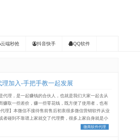
云端秒抢
抖音快手
QQ软件
代理加入-手把手教一起发展
是代理，是一起赚钱的合伙人，也就是我们大家一起去从
而赚取一些差价，赚一些零花钱，既方便了使用者，也有
向代理】本微信不接待售前售后初衷很多微信营销软件从业
或者碰到不靠谱上家就交了代理费，很多上家自身就是小
，几天就让你进入散养状态，什么都没有...
微商软件代理