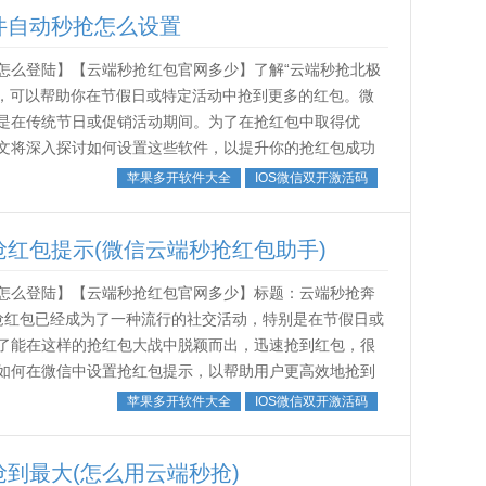
件自动秒抢怎么设置
怎么登陆】【云端秒抢红包官网多少】了解“云端秒抢北极
景，可以帮助你在节假日或特定活动中抢到更多的红包。微
是在传统节日或促销活动期间。为了在抢红包中取得优
文将深入探讨如何设置这些软件，以提升你的抢红包成功
动秒抢软件可以在红包发放的一瞬间，自...
苹果多开软件大全
IOS微信双开激活码
红包提示(微信云端秒抢红包助手)
怎么登陆】【云端秒抢红包官网多少】标题：云端秒抢奔
抢红包已经成为了一种流行的社交活动，特别是在节假日或
了能在这样的抢红包大战中脱颖而出，迅速抢到红包，很
如何在微信中设置抢红包提示，以帮助用户更高效地抢到
要的。微信红包的抢夺是基于时间和手速...
苹果多开软件大全
IOS微信双开激活码
到最大(怎么用云端秒抢)