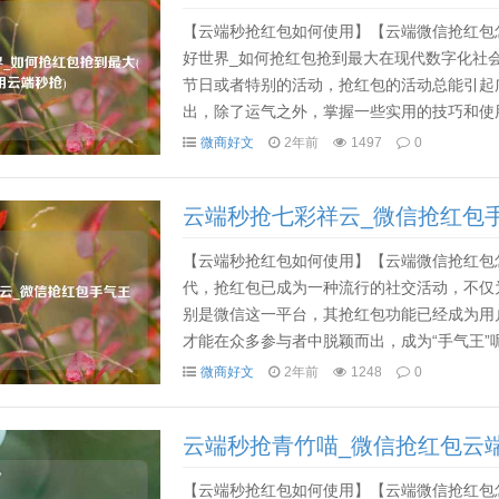
【云端秒抢红包如何使用】【云端微信抢红包
好世界_如何抢红包抢到最大在现代数字化社
节日或者特别的活动，抢红包的活动总能引起
出，除了运气之外，掌握一些实用的技巧和使
一些流行的软件提高抢红包的成功率，并帮助你在
微商好文
2年前
1497
0
云端秒抢七彩祥云_微信抢红包
【云端秒抢红包如何使用】【云端微信抢红包
代，抢红包已成为一种流行的社交活动，不仅
别是微信这一平台，其抢红包功能已经成为用
才能在众多参与者中脱颖而出，成为“手气王”
目的热门话题。我们要深入探讨的是如何通过一
微商好文
2年前
1248
0
云端秒抢青竹喵_微信抢红包云端
【云端秒抢红包如何使用】【云端微信抢红包