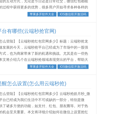
迎的互动方式，无论是节日还是日常社交，微信红包都能
的过程中获得更多的优势，很多用户开始寻求各种各样的
作为一款热门的软件，因其强大...
苹果多开软件大全
IOS微信双开激活码
台有哪些(云端秒抢官网)
怎么登陆】【云端秒抢红包官网多少】标题：云端秒抢龙
速发展的今天，云端秒抢平台已经成为了市场中的一股强
方式，也为商家带来了新的机遇和挑战。尤其是在一些热
本文将介绍几个在云端秒抢领域表现突出的平台，帮助大
们不得不提到的是“秒抢龙卷风”这个平...
苹果多开软件大全
IOS微信双开激活码
醒怎么设置(怎么用云端秒抢)
怎么登陆】【云端秒抢红包官网多少】云端秒抢皓月秒_微
平台已经成为我们生活中不可或缺的一部分，特别是微
供了诸多方便的功能，如支付、红包、朋友圈等。对于热
的机会至关重要。本文将详细介绍如何在微信上设置抢红