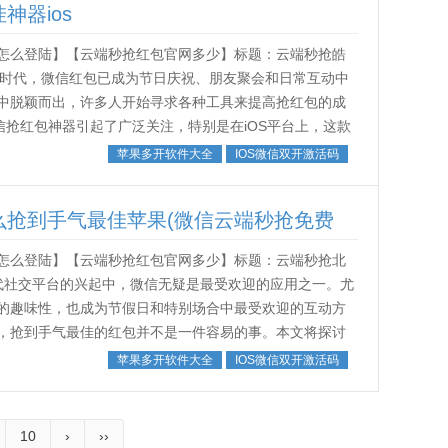
神器ios
怎么登陆】【云端秒抢红包官网多少】标题：云端秒抢皓
化时代，微信红包已成为节日庆祝、朋友聚会和日常互动中
中脱颖而出，许多人开始寻求各种工具来提高抢红包的成
信抢红包神器引起了广泛关注，特别是在iOS平台上，这款
高度评价。首先，了解“云端秒...
苹果多开软件大全
IOS微信双开激活码
么抢到手气最佳苹果(微信云端秒抢免费
怎么登陆】【云端秒抢红包官网多少】标题：云端秒抢北
代社交平台的兴起中，微信无疑是最受欢迎的应用之一。尤
的趣味性，也成为节假日和特别场合中最受欢迎的互动方
，抢到手气最佳的红包并不是一件容易的事。本文将探讨
包的成功率，并分享一些实用的技巧，帮...
苹果多开软件大全
IOS微信双开激活码
10
›
››