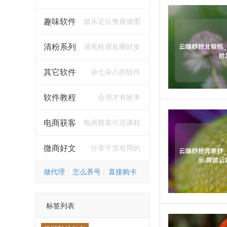
趣味软件
娱乐定位整蛊做图
清粉系列
清死粉朋友圈好友
其它软件
杂七杂八的软件
软件教程
会用才有效率
电商获客
电商获客引流课程
微商好文
分享干货有用的
做代理
怎么养号
直接购卡
标签列表