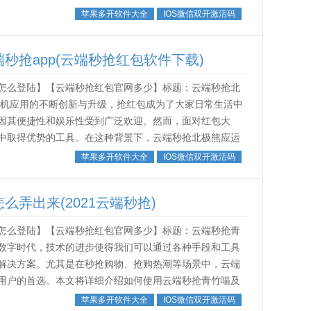
多的乐趣。首先，我们需要了解抢红包的原...
苹果多开软件大全
IOS微信双开激活码
秒抢app(云端秒抢红包软件下载)
怎么登陆】【云端秒抢红包官网多少】标题：云端秒抢北
手机应用的不断创新与升级，抢红包成为了大家日常生活中
因其便捷性和娱乐性受到广泛欢迎。然而，面对红包大
中取得优势的工具。在这种背景下，云端秒抢北极熊应运
绍这款应用的特点、优势以及使用体验。...
苹果多开软件大全
IOS微信双开激活码
弄出来(2021云端秒抢)
怎么登陆】【云端秒抢红包官网多少】标题：云端秒抢青
数字时代，技术的进步使得我们可以通过各种手段和工具
解决方案。尤其是在秒抢购物、抢购热潮等场景中，云端
用户的首选。本文将详细介绍如何使用云端秒抢青竹喵及
用这一工具。首先，了解云端秒抢青竹喵的...
苹果多开软件大全
IOS微信双开激活码