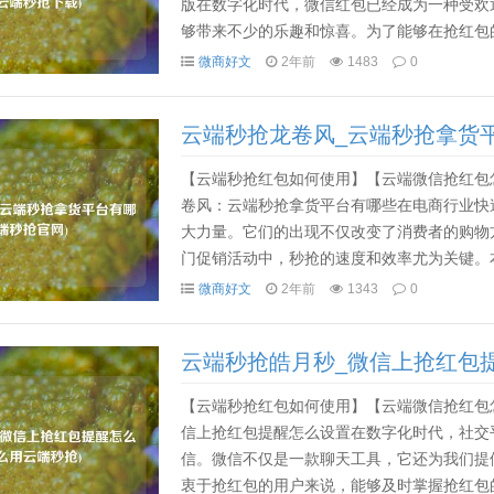
版在数字化时代，微信红包已经成为一种受欢
够带来不少的乐趣和惊喜。为了能够在抢红包
抢红包软件。在众多选择中，"云端秒抢貔貅王"
微商好文
2年前
1483
0
云端秒抢龙卷风_云端秒抢拿货平
【云端秒抢红包如何使用】【云端微信抢红包
卷风：云端秒抢拿货平台有哪些在电商行业快
大力量。它们的出现不仅改变了消费者的购物
门促销活动中，秒抢的速度和效率尤为关键。
家了解哪些平台在抢购活动中更具优势。首先，我
微商好文
2年前
1343
0
云端秒抢皓月秒_微信上抢红包提
【云端秒抢红包如何使用】【云端微信抢红包
信上抢红包提醒怎么设置在数字化时代，社交
信。微信不仅是一款聊天工具，它还为我们提
衷于抢红包的用户来说，能够及时掌握抢红包