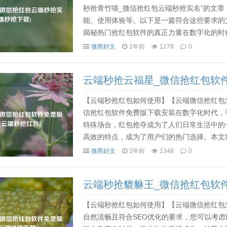
秒抢青竹喵_微信抢红包云端秒抢实名”的文
能、使用体验等。以下是一篇符合这些要求的文
揭秘热门抢红包软件的真正力量在数字化的时
最受欢迎的社交平台，每逢节假日或特殊活动，
微商好文
2年前
1278
0
云端秒抢云福星_微信抢红包软件
【云端秒抢红包如何使用】【云端微信抢红包
信抢红包软件免费版下载安装在数字化时代，
特殊场合，红包抢夺成为了人们日常生活中的
高效的特点，成为了用户们的热门选择。本文
的免费版，并为您解析其优势和功能。首先，什么是
微商好文
2年前
1348
0
云端秒抢貔貅王_微信抢红包软件
【云端秒抢红包如何使用】【云端微信抢红包
自然流畅且符合SEO优化的要求，您可以考虑