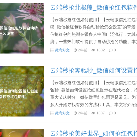
云端秒抢北极熊_微信抢红包软
【云端秒抢红包如何使用】【云端微信抢红包
熊_微信抢红包软件自动秒抢怎么设置”的背
信抢红包的热潮在很多人中间广泛流行，尤其
势，一些热门软件提供了自动秒抢的功能。本
率。首先，了解自动秒抢功能的基础是关键。自
微商好文
2年前
1382
0
云端秒抢奔驰秒_微信如何设置抢
【云端秒抢红包如何使用】【云端微信抢红包
驰秒_微信如何设置抢红包提示在现代社会，
重大节庆时分，微信群里红包雨更是常见。为
多人开始寻找有效的方法和工具。本文将介绍
红包。首先，了解微信的红包抢夺机制是非常重
微商好文
2年前
1337
0
云端秒抢美好世界_如何抢红包抢