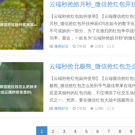
云端秒抢皓月秒_微信抢红包开挂
【云端秒抢红包如何使用】【云端微信抢红包
月秒_微信抢红包开挂神器iOS在如今的数字
不可或缺的一部分。为了在激烈的红包争夺战
功率。最近，一款名为“云端秒抢皓月秒”的微
应用以其出色的性能和创新的功能赢得了用户的
微商好文
2年前
1163
0
云端秒抢北极熊_微信抢红包怎
的)
【云端秒抢红包如何使用】【云端微信抢红包
极熊_微信抢红包怎么抢到手气最佳苹果在现
其是其独特的红包功能，不仅增添了社交互动
式之一。然而，要在微信红包大战中脱颖而出
如何通过云端秒抢北极熊等热门软件，提升抢红
微商好文
2年前
1290
0
1
2
3
4
5
6
7
8
9