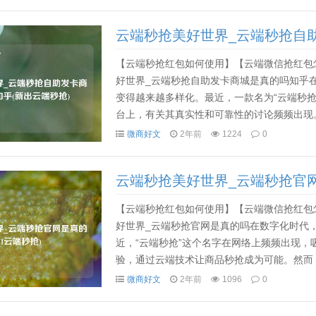
云端秒抢美好世界_云端秒抢自助
【云端秒抢红包如何使用】【云端微信抢红包
好世界_云端秒抢自助发卡商城是真的吗知乎
变得越来越多样化。最近，一款名为“云端秒
台上，有关其真实性和可靠性的讨论频频出现
本文将对此进行详细的分析和探讨。云端秒抢自
微商好文
2年前
1224
0
云端秒抢美好世界_云端秒抢官网是
【云端秒抢红包如何使用】【云端微信抢红包
好世界_云端秒抢官网是真的吗在数字化时代
近，“云端秒抢”这个名字在网络上频频出现
验，通过云端技术让商品秒抢成为可能。然而
秒抢官网是真的吗？让我们一起探讨一下这个问
微商好文
2年前
1096
0