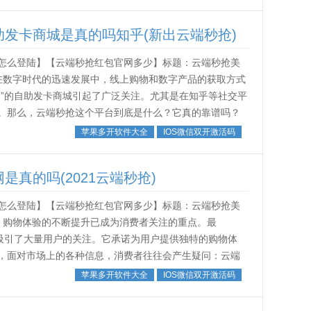
发卡商城是真的吗知乎(新出云端秒抢)
怎么登陆】【云端秒抢红包官网多少】标题：云端秒抢美
在数字时代的迅速发展中，线上购物和数字产品的获取方式
抢”的自助发卡商城引起了广泛关注。尤其是在知乎等社交平
。那么，云端秒抢这个平台到底是什么？它真的靠谱吗？
助发卡商城，顾名思义，是一个提供...
苹果多开软件大全
IOS微信双开激活码
真的吗(2021云端秒抢)
怎么登陆】【云端秒抢红包官网多少】标题：云端秒抢美
，购物体验的不断提升已成为消费者关注的重点。最
，吸引了大量用户的关注。它承诺为用户提供独特的购物体
，面对市场上的各种信息，消费者往往会产生疑问：云端
题，并了解一些热门的软件如何帮助我们更好...
苹果多开软件大全
IOS微信双开激活码