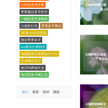
云端转发朋友圈
苹果微信多开软件
一键转发分身微信
云端抢红包
苹果多开微信
I苹果UDID定制版
微信苹果多开
ios微信分身软件
电脑版微信营销软件大全
安卓微信多开
激活码商城大全
激活码发卡网汇总
热门
最新
热评
随机