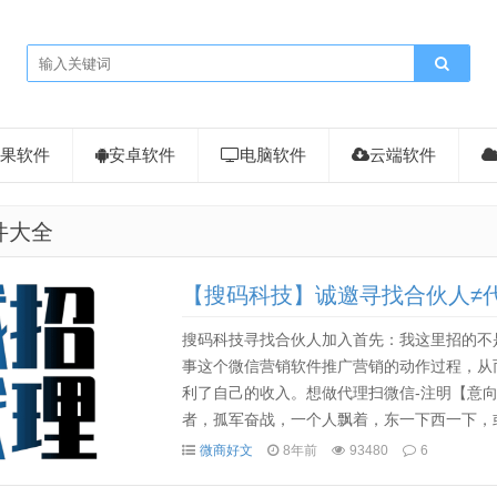
果软件
安卓软件
电脑软件
云端软件
件大全
【搜码科技】诚邀寻找合伙人≠
搜码科技寻找合伙人加入首先：我这里招的不
事这个微信营销软件推广营销的动作过程，从
利了自己的收入。想做代理扫微信-注明【意
者，孤军奋战，一个人飘着，东一下西一下，
白很不专业，也没有强烈的责任心，认钱不认人
微商好文
8年前
93480
6