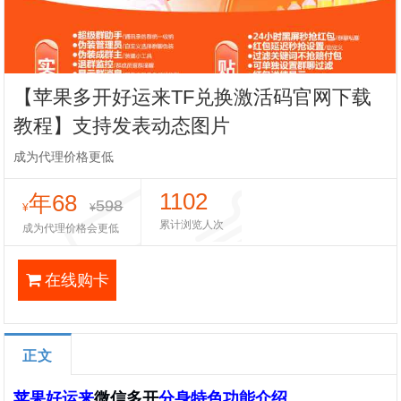
【苹果多开好运来TF兑换激活码官网下载
教程】支持发表动态图片
成为代理价格更低
1102
年68
598
¥
¥
累计浏览人次
成为代理价格会更低
在线购卡
正文
苹果好运来
微信多开
分身特色功能介绍