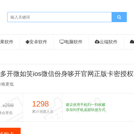
果软件
安卓软件
电脑软件
云端软件
多开微如笑ios微信份身哆开官网正版卡密授
如笑】
价格更低
1298
298
建议使用手机扫一扫收藏
¥
添加到手机桌面快捷方式
累计浏览人次
格会更低