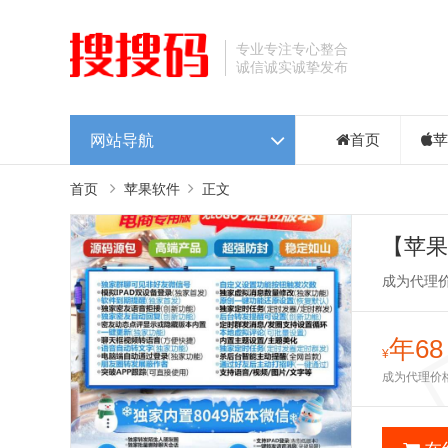
专业专注专心整合
诚信诚实诚挚发布
网站导航
首页
苹
首页
苹果软件
正文
【苹果
多开微
成为代理
年68
¥
成为代理价