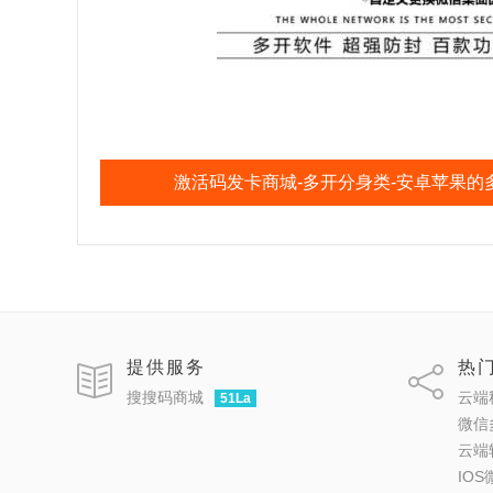
激活码发卡商城-多开分身类-安卓苹果的
提供服务
热
搜搜码商城
云端
51La
微信
云端
IO