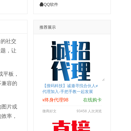
QQ软件
推荐展示
同的社交
难题，让
机或平板，
不兼容的
【搜码科技】诚邀寻找合伙人≠
代理加入-手把手教一起发展
终身代理98
在线购卡
¥
的图片或
微商好文
93458 人次浏览
的效率，