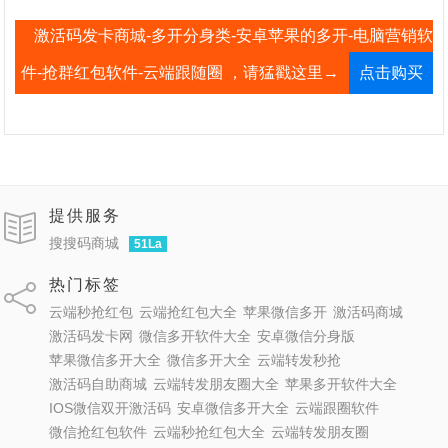
激活码发卡商城-多开分身类-安卓苹果的多开-电脑营销软
件-抢群红包软件-云端跟随圈 ，请猛戳这里→
点击购买
提供服务
搜搜码商城
51La
热门标签
云端秒抢红包
云端抢红包大全
苹果微信多开
激活码商城
激活码发卡网
微信多开软件大全
安卓微信分身版
苹果微信多开大全
微信多开大全
云端转发秒抢
激活码自助商城
云端转发朋友圈大全
苹果多开软件大全
IOS微信双开激活码
安卓微信多开大全
云端跟圈软件
微信抢红包软件
云端秒抢红包大全
云端转发朋友圈