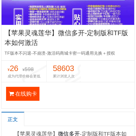
【苹果灵魂莲华】微信多开-定制版和TF版
本如何激活
TF版本不闪退-不崩溃-激活码商城卡密一码通用兑换＋授权
26
58603
598
¥
¥
成为代理价格会更低
累计浏览人次
在线购卡
正文
【苹果灵魂莲华】
微信多开
-定制版和TF版本如