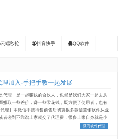
云端秒抢
抖音快手
QQ软件
代理加入-手把手教一起发展
是代理，是一起赚钱的合伙人，也就是我们大家一起去从
而赚取一些差价，赚一些零花钱，既方便了使用者，也有
向代理】本微信不接待售前售后初衷很多微信营销软件从业
或者碰到不靠谱上家就交了代理费，很多上家自身就是小
，几天就让你进入散养状态，什么都没有...
微商软件代理