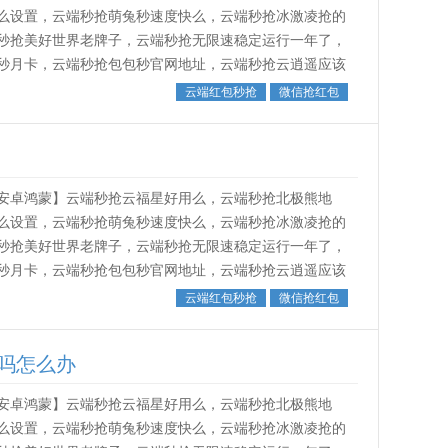
么设置，云端秒抢萌兔秒速度快么，云端秒抢冰激凌抢的
秒抢美好世界老牌子，云端秒抢无限速稳定运行一年了，
秒月卡，云端秒抢包包秒官网地址，云端秒抢云逍遥应该
利秒很优秀的软件，云端秒抢北极熊也是不错...
云端红包秒抢
微信抢红包
安卓鸿蒙】云端秒抢云福星好用么，云端秒抢北极熊地
么设置，云端秒抢萌兔秒速度快么，云端秒抢冰激凌抢的
秒抢美好世界老牌子，云端秒抢无限速稳定运行一年了，
秒月卡，云端秒抢包包秒官网地址，云端秒抢云逍遥应该
利秒很优秀的软件，云端秒抢北极熊也是不错...
云端红包秒抢
微信抢红包
吗怎么办
安卓鸿蒙】云端秒抢云福星好用么，云端秒抢北极熊地
么设置，云端秒抢萌兔秒速度快么，云端秒抢冰激凌抢的