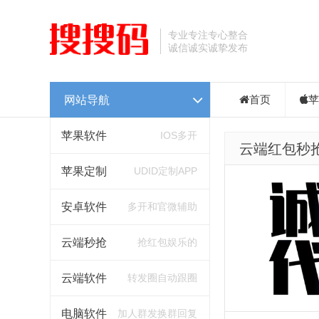
专业专注专心整合
诚信诚实诚挚发布
网站导航
首页
苹
苹果软件
IOS多开
云端红包秒
苹果定制
UDID定制APP
安卓软件
多开和官微辅助
云端秒抢
抢红包娱乐的
云端软件
转发圈自动跟圈
电脑软件
加人群发换群回复