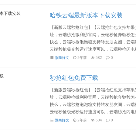
哈铁云端最新版本下载安装
【新版云端秒抢红包】【云端抢红包支持苹果
址，云端秒抢微利秒官网，云端秒抢奔驰秒怎
快么，云端秒抢泡泡糖支持转发朋友圈，云端
云端秒抢极光秒运行速度可以，云端秒抢闪电
是退市了，云端秒抢小叮当中端货，云端秒抢微
微商好文
2年前
582
0
秒抢红包免费下载
【新版云端秒抢红包】【云端抢红包支持苹果
址，云端秒抢微利秒官网，云端秒抢奔驰秒怎
快么，云端秒抢泡泡糖支持转发朋友圈，云端
云端秒抢极光秒运行速度可以，云端秒抢闪电
是退市了，云端秒抢小叮当中端货，云端秒抢微
微商好文
2年前
604
0