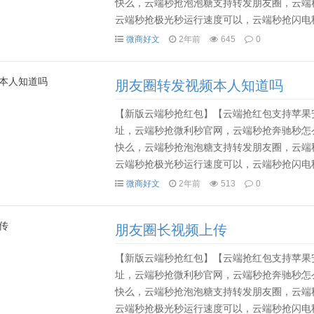
快么，云端秒抢泡泡糖支持转发朋友圈，云端
云端秒抢极光秒运行速度可以，云端秒抢闪电
是退市了，云端秒抢小叮当中端货，云端秒抢微
微商好文
2年前
645
0
朋友圈转发视频本人知道吗
【新版云端秒抢红包】【云端抢红包支持苹果
址，云端秒抢微利秒官网，云端秒抢奔驰秒怎
快么，云端秒抢泡泡糖支持转发朋友圈，云端
云端秒抢极光秒运行速度可以，云端秒抢闪电
是退市了，云端秒抢小叮当中端货，云端秒抢微
微商好文
2年前
513
0
朋友圈长视频上传
【新版云端秒抢红包】【云端抢红包支持苹果
址，云端秒抢微利秒官网，云端秒抢奔驰秒怎
快么，云端秒抢泡泡糖支持转发朋友圈，云端
云端秒抢极光秒运行速度可以，云端秒抢闪电