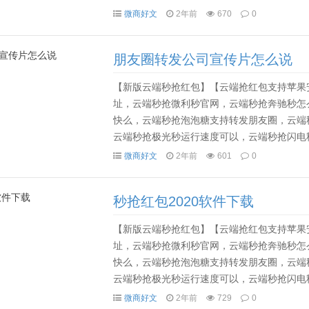
是退市了，云端秒抢小叮当中端货，云端秒抢微
微商好文
2年前
670
0
朋友圈转发公司宣传片怎么说
【新版云端秒抢红包】【云端抢红包支持苹果
址，云端秒抢微利秒官网，云端秒抢奔驰秒怎
快么，云端秒抢泡泡糖支持转发朋友圈，云端
云端秒抢极光秒运行速度可以，云端秒抢闪电
是退市了，云端秒抢小叮当中端货，云端秒抢微
微商好文
2年前
601
0
秒抢红包2020软件下载
【新版云端秒抢红包】【云端抢红包支持苹果
址，云端秒抢微利秒官网，云端秒抢奔驰秒怎
快么，云端秒抢泡泡糖支持转发朋友圈，云端
云端秒抢极光秒运行速度可以，云端秒抢闪电
是退市了，云端秒抢小叮当中端货，云端秒抢微
微商好文
2年前
729
0