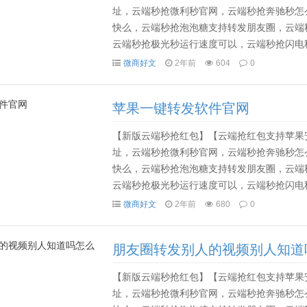
址，云端秒抢微利秒官网，云端秒抢奔驰秒怎
快么，云端秒抢泡泡糖支持转发朋友圈，云端
云端秒抢极光秒运行速度可以，云端秒抢闪电
是退市了，云端秒抢小叮当中端货，云端秒抢微
微商好文
2年前
604
0
苹果一键转发软件官网
【新版云端秒抢红包】【云端抢红包支持苹果
址，云端秒抢微利秒官网，云端秒抢奔驰秒怎
快么，云端秒抢泡泡糖支持转发朋友圈，云端
云端秒抢极光秒运行速度可以，云端秒抢闪电
是退市了，云端秒抢小叮当中端货，云端秒抢微
微商好文
2年前
680
0
朋友圈转发别人的视频别人知道
【新版云端秒抢红包】【云端抢红包支持苹果
址，云端秒抢微利秒官网，云端秒抢奔驰秒怎