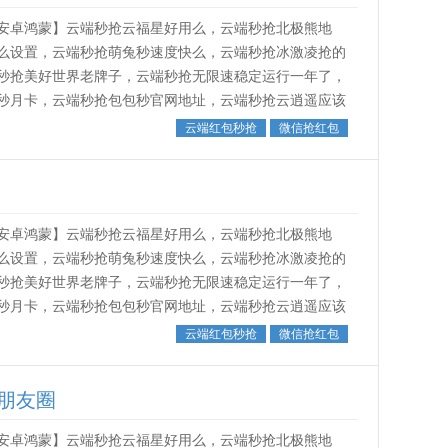
安卓鸿蒙】云端秒抢云福星好用么，云端秒抢北极熊地
么设置，云端秒抢萌兔秒速度快么，云端秒抢冰激凌抢的
秒抢美好世界老牌子，云端秒抢无限速稳定运行一年了，
秒月卡，云端秒抢包包秒官网地址，云端秒抢云逍遥应该
利秒很优秀的软件，云端秒抢北极熊也是不错...
云端红包秒抢
微信抢红包
安卓鸿蒙】云端秒抢云福星好用么，云端秒抢北极熊地
么设置，云端秒抢萌兔秒速度快么，云端秒抢冰激凌抢的
秒抢美好世界老牌子，云端秒抢无限速稳定运行一年了，
秒月卡，云端秒抢包包秒官网地址，云端秒抢云逍遥应该
利秒很优秀的软件，云端秒抢北极熊也是不错...
云端红包秒抢
微信抢红包
朋友圈
安卓鸿蒙】云端秒抢云福星好用么，云端秒抢北极熊地