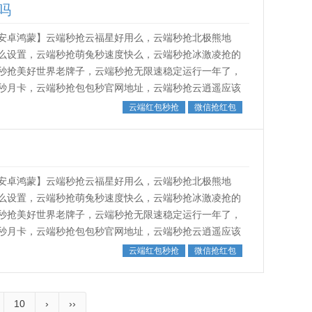
吗
安卓鸿蒙】云端秒抢云福星好用么，云端秒抢北极熊地
么设置，云端秒抢萌兔秒速度快么，云端秒抢冰激凌抢的
秒抢美好世界老牌子，云端秒抢无限速稳定运行一年了，
秒月卡，云端秒抢包包秒官网地址，云端秒抢云逍遥应该
利秒很优秀的软件，云端秒抢北极熊也是不错...
云端红包秒抢
微信抢红包
安卓鸿蒙】云端秒抢云福星好用么，云端秒抢北极熊地
么设置，云端秒抢萌兔秒速度快么，云端秒抢冰激凌抢的
秒抢美好世界老牌子，云端秒抢无限速稳定运行一年了，
秒月卡，云端秒抢包包秒官网地址，云端秒抢云逍遥应该
利秒很优秀的软件，云端秒抢北极熊也是不错...
云端红包秒抢
微信抢红包
10
›
››