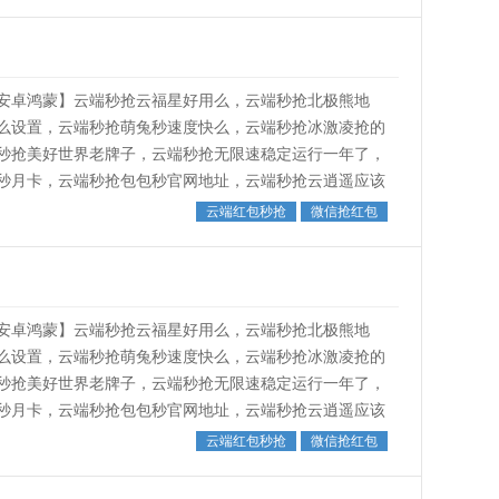
安卓鸿蒙】云端秒抢云福星好用么，云端秒抢北极熊地
么设置，云端秒抢萌兔秒速度快么，云端秒抢冰激凌抢的
秒抢美好世界老牌子，云端秒抢无限速稳定运行一年了，
秒月卡，云端秒抢包包秒官网地址，云端秒抢云逍遥应该
利秒很优秀的软件，云端秒抢北极熊也是不错...
云端红包秒抢
微信抢红包
安卓鸿蒙】云端秒抢云福星好用么，云端秒抢北极熊地
么设置，云端秒抢萌兔秒速度快么，云端秒抢冰激凌抢的
秒抢美好世界老牌子，云端秒抢无限速稳定运行一年了，
秒月卡，云端秒抢包包秒官网地址，云端秒抢云逍遥应该
利秒很优秀的软件，云端秒抢北极熊也是不错...
云端红包秒抢
微信抢红包