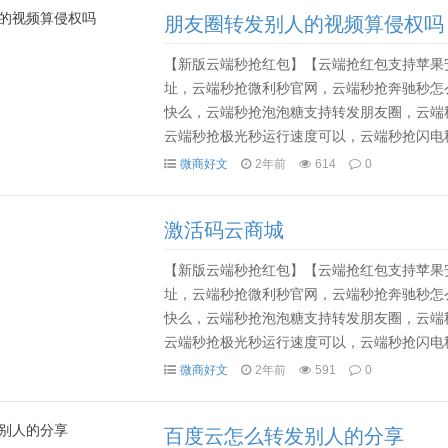
朋友圈转发别人的视频算侵权吗
【新版云端秒抢红包】【云端抢红包支持苹果
址，云端秒抢微利秒官网，云端秒抢奔驰秒怎
快么，云端秒抢泡泡糖支持转发朋友圈，云端
云端秒抢极光秒运行速度可以，云端秒抢闪电
是退市了，云端秒抢小叮当中端货，云端秒抢微
微商好文
2年前
614
0
激活码云商城
【新版云端秒抢红包】【云端抢红包支持苹果
址，云端秒抢微利秒官网，云端秒抢奔驰秒怎
快么，云端秒抢泡泡糖支持转发朋友圈，云端
云端秒抢极光秒运行速度可以，云端秒抢闪电
是退市了，云端秒抢小叮当中端货，云端秒抢微
微商好文
2年前
591
0
百度云怎么转发别人的分享