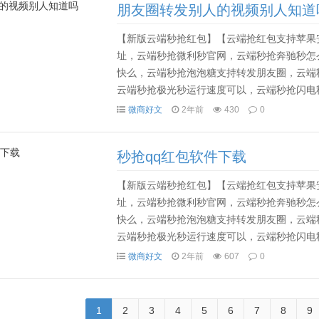
朋友圈转发别人的视频别人知道
【新版云端秒抢红包】【云端抢红包支持苹果
址，云端秒抢微利秒官网，云端秒抢奔驰秒怎
快么，云端秒抢泡泡糖支持转发朋友圈，云端
云端秒抢极光秒运行速度可以，云端秒抢闪电
是退市了，云端秒抢小叮当中端货，云端秒抢微
微商好文
2年前
430
0
秒抢qq红包软件下载
【新版云端秒抢红包】【云端抢红包支持苹果
址，云端秒抢微利秒官网，云端秒抢奔驰秒怎
快么，云端秒抢泡泡糖支持转发朋友圈，云端
云端秒抢极光秒运行速度可以，云端秒抢闪电
是退市了，云端秒抢小叮当中端货，云端秒抢微
微商好文
2年前
607
0
1
2
3
4
5
6
7
8
9